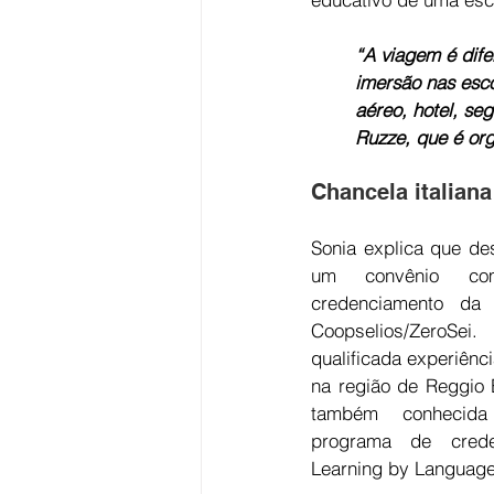
“A viagem é dife
imersão nas esco
aéreo, hotel, seg
Ruzze, que é or
Chancela italiana
Sonia explica que de
um convênio co
credenciamento da in
Coopselios/ZeroSe
qualificada experiênc
na região de Reggio E
também conhecida
programa de crede
Learning by Languag