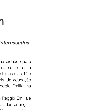
m
Interessados 
ma cidade que é 
nualmente  essa 
tre os dias 11 e 
is da educação 
ggio Emilia, na 
 Reggio Emilia é 
a das crianças, 