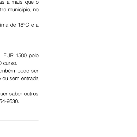
as a mais que o 
ro município, no 
ma de 18°C e a 
 EUR 1500 pelo 
0 curso.
ambém pode ser 
o ou sem entrada 
uer saber outros 
54-9530.