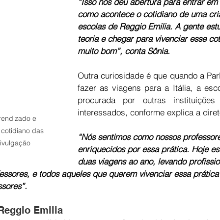
“Isso nos deu abertura para entrar em s
como acontece o cotidiano de uma cri
escolas de Reggio Emilia. A gente est
teoria e chegar para vivenciar esse cot
muito bom”, conta Sônia.
Outra curiosidade é que quando a Par
fazer as viagens para a Itália, a esc
procurada por outras instituições 
interessados, conforme explica a dire
rendizado e 
otidiano das 
“Nós sentimos como nossos professore
Divulgação
enriquecidos por essa prática. Hoje e
duas viagens ao ano, levando profissio
ssores, e todos aqueles que querem vivenciar essa prática
ssores”.
Reggio Emilia