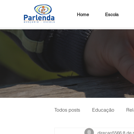
Home
Escola
Todos posts
Educação
Rel
direcao5566
8 de 
Narrativas da Infância