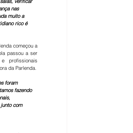
alas, verificar 
ança nas 
uda muito a 
idiano rico é 
lenda começou a 
ola passou a ser 
e profissionais 
tora da Parlenda.
s foram 
stamos fazendo 
nais, 
 junto com 