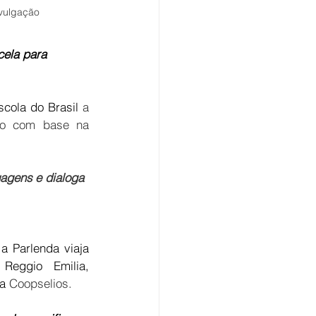
ivulgação
cela para 
cola do Brasil 
a 
do com base na 
agens e dialoga 
 Parlenda viaja 
eggio Emilia, 
a 
Coopselios.