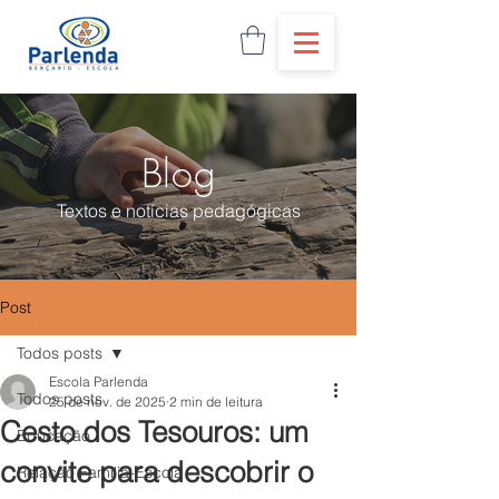
Blog
Textos e notícias pedagógicas
Post
Todos posts
Escola Parlenda
Todos posts
25 de nov. de 2025
2 min de leitura
Cesto dos Tesouros: um
Educação
convite para descobrir o
Relação Família-Escola