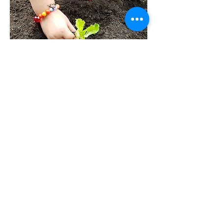
Construção de
significados em
sua experiência
educativa
Conheça nossas abordagens